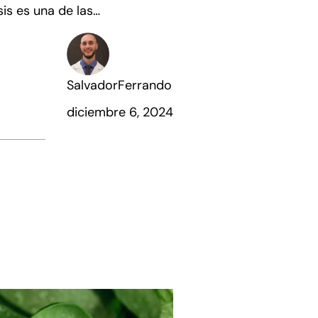
is es una de las
as más habituales del
o.
SalvadorFerrando
diciembre 6, 2024