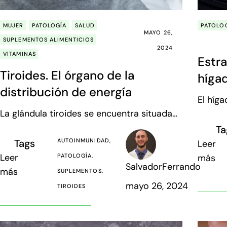
MUJER
PATOLOGÍA
SALUD
PATOLO
MAYO 26,
SUPLEMENTOS ALIMENTICIOS
2024
VITAMINAS
Estra
Tiroides. El órgano de la
hígad
distribución de energía
prob
El híg
La glándula tiroides se encuentra situada
grande
en el cuello, concretamente en la base de
de alr
Ta
la faringe. Se encarga de liberar hormonas
muy va
Tags
AUTOINMUNIDAD
Leer
tiroideas (T3 y T4) tras la señal de nuestra
pacien
Leer
PATOLOGÍA
más
SalvadorFerrando
hipófisis (TSH) que a su vez responde al
traduc
más
SUPLEMENTOS
hipotála
mayo 26, 2024
TIROIDES