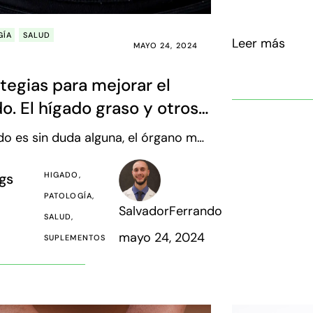
sanguíneos.
GÍA
SALUD
Leer más
MAYO 24, 2024
tegias para mejorar el
o. El hígado graso y otros
lemas hepáticos
ado es sin duda alguna, el órgano más
 de nuestro cuerpo. Tiene un peso
ededor de 1.5 kg y sus funciones son
gs
HIGADO
riadas. Como le digo a mis
PATOLOGÍA
SalvadorFerrando
tes, recordad que en inglés se
SALUD
e como “Liver”
mayo 24, 2024
SUPLEMENTOS