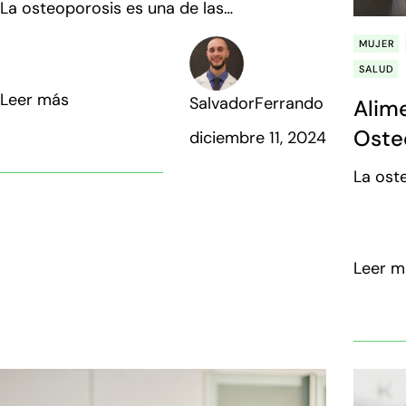
La osteoporosis es una de las
características más habituales del
MUJER
envejecimiento.
SALUD
Leer más
SalvadorFerrando
Alim
Osteo
diciembre 11, 2024
muy 
La ost
caract
enveje
Leer m