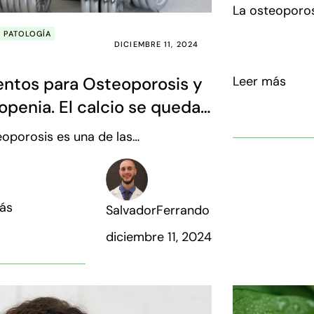
La osteoporos
característic
PATOLOGÍA
DICIEMBRE 11, 2024
envejecimient
entos para Osteoporosis y
Leer más
penia. El calcio se queda
corto
eoporosis es una de las
erísticas más habituales del
cimiento.
ás
SalvadorFerrando
diciembre 11, 2024