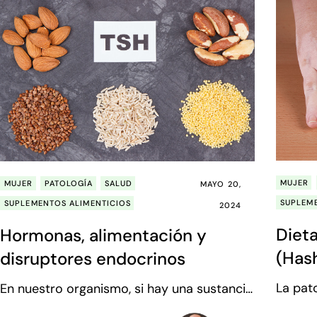
MUJER
MUJER
PATOLOGÍA
SALUD
MAYO 20,
SUPLEM
SUPLEMENTOS ALIMENTICIOS
2024
Diet
Hormonas, alimentación y
(Hash
disruptores endocrinos
Escle
La pat
En nuestro organismo, si hay una sustancia
una pr
especialmente eficaz, son las hormonas.