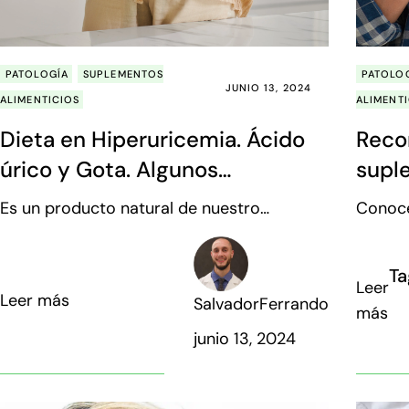
PATOLOGÍA
SUPLEMENTOS
PATOLO
JUNIO 13, 2024
ALIMENTICIOS
ALIMENT
Dieta en Hiperuricemia. Ácido
Reco
úrico y Gota. Algunos
supl
suplementos interesantes
hiper
Es un producto natural de nuestro
Conoce
organismo. No se come a través de la dieta
fuerza 
de forma directa.
parede
Ta
que el
Leer
Leer más
SalvadorFerrando
medici
más
especí
junio 13, 2024