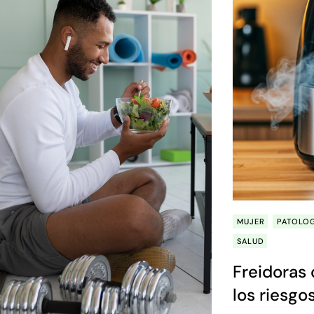
MUJER
PATOLO
SALUD
Freidoras 
los riesg