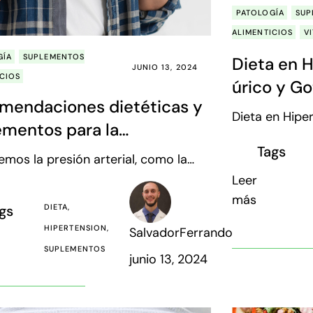
PATOLOGÍA
SUP
ALIMENTICIOS
V
GÍA
SUPLEMENTOS
Dieta en H
JUNIO 13, 2024
ICIOS
úrico y Go
mendaciones dietéticas y
suplement
Dieta en Hipe
ementos para la
Algunos suple
tensión arterial
Tags
úrico es un p
mos la presión arterial, como la
organismo. No
con la que la sangre atraviesa las
Leer
de forma dire
s de los vasos sanguíneos, a medida
más
gs
DIETA
de deshec
 corazón bombea la sangre. Su
HIPERTENSION
SalvadorFerrando
ón se realiza con aparatos
SUPLEMENTOS
ficos de brazo o muñe
junio 13, 2024