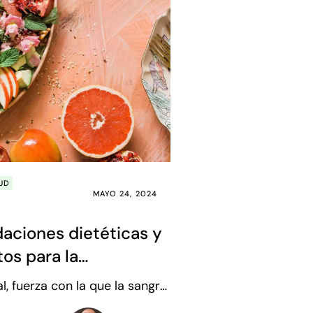
UD
MAYO 24, 2024
ciones dietéticas y
os para la
ón arterial
al, fuerza con la que la sangre
 paredes de los vasos