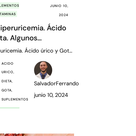
LEMENTOS
JUNIO 10,
ITAMINAS
2024
iperuricemia. Ácido
ta. Algunos
os interesantes
ruricemia. Ácido úrico y Gota.
mentos interesantes El ácido
ACIDO
roducto natural de nuestro
URICO
 se come a través de la dieta
DIETA
SalvadorFerrando
cta, sino que es un producto
GOTA
junio 10, 2024
SUPLEMENTOS