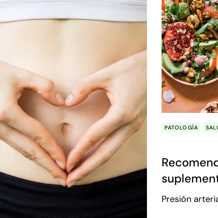
PATOLOGÍA
SAL
Recomenda
suplement
hipertensi
Presión arteri
atraviesa las