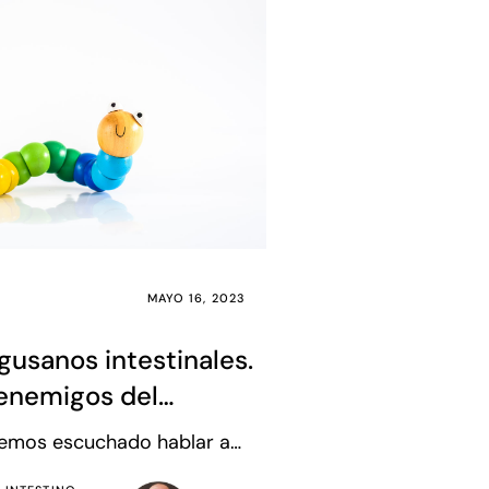
MAYO 16, 2023
 gusanos intestinales.
enemigos del
ma
hemos escuchado hablar a
liares más mayores que