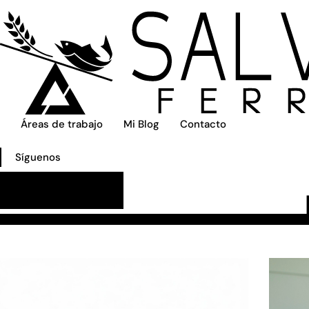
Tu carrito está vacío.
Volver a la tienda
Áreas de trabajo
Mi Blog
Contacto
Síguenos
Área Paciente