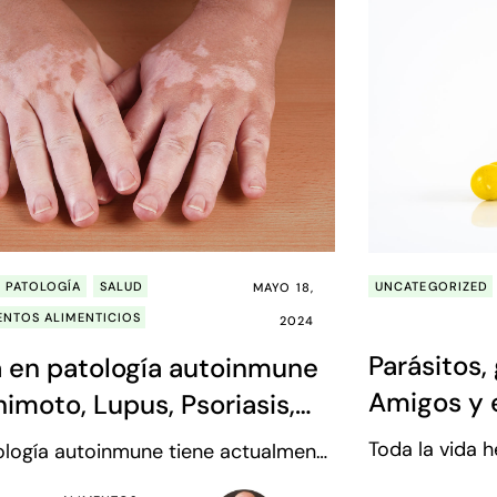
UNCATEGORIZED
PATOLOGÍA
SALUD
MAYO 18,
ENTOS ALIMENTICIOS
2024
Parásitos,
a en patología autoinmune
Amigos y 
imoto, Lupus, Psoriasis,
microbio
rosis, Crohn…)
Toda la vida 
ología autoinmune tiene actualmente
nuestros fami
evalencia muy elevada. De hecho,