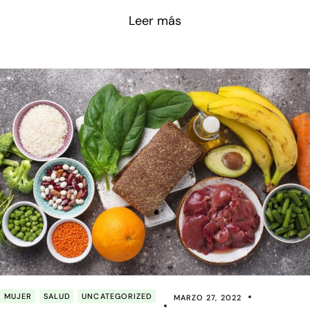
liposolubles de las que hablaremos en nuestros
Leer más
artículos. En otras entradas hemos hablado del resto
de vitaminas solubles en grasa como la Vitamina A,
Vitamina E y la Vitamina D.
MUJER
SALUD
UNCATEGORIZED
MARZO 27, 2022