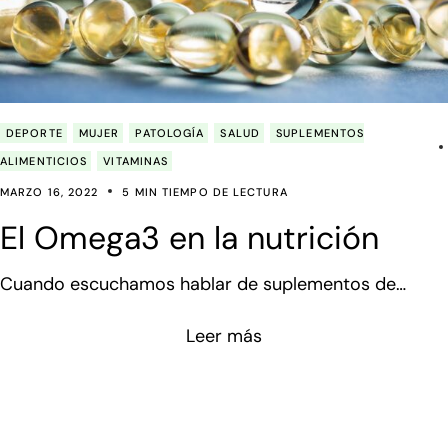
DEPORTE
MUJER
PATOLOGÍA
SALUD
SUPLEMENTOS
ALIMENTICIOS
VITAMINAS
MARZO 16, 2022
5 MIN TIEMPO DE LECTURA
El Omega3 en la nutrición
Cuando escuchamos hablar de suplementos de
OMEGA o de ácidos grasos esenciales, es habitual
Leer más
hablar de dos grandes protagonistas. Del omega 3 y
el omega 6 en la dieta, algo que nos hace pensar
enseguida en el consumo de pesca