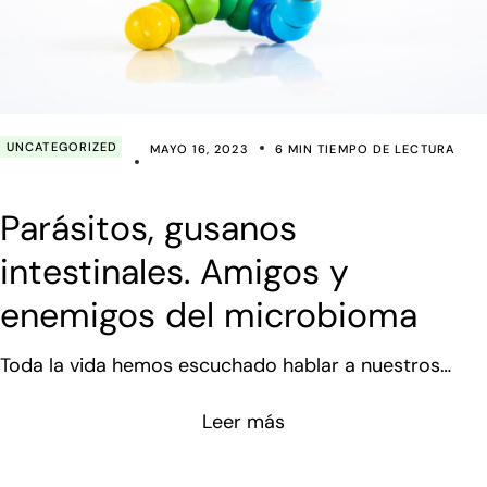
UNCATEGORIZED
MAYO 16, 2023
6 MIN TIEMPO DE LECTURA
Parásitos, gusanos
intestinales. Amigos y
enemigos del microbioma
Toda la vida hemos escuchado hablar a nuestros
familiares más mayores que cuando alguien estaba
Leer más
delgado, seguramente tenía una tenia (Un tipo de
gusano intestinal). También es habitual que, en las
guarderías de los niños